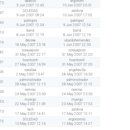
dalesso
ergonom
73
5 Jun 2007 12:45
10 Jun 2007 20:31
SOLEDAD
zaldivia
97
9 Jun 2007 09:24
10 Jun 2007 17:03
paklopez
paklopez
95
9 Jun 2007 12:54
9 Jun 2007 12:54
band
band
10
8 Jun 2007 12:19
8 Jun 2007 12:19
desiree
ubaldohernandez
74
18 May 2007 23:18
1 Jun 2007 22:03
sorayapozo
sorayapozo
82
31 May 2007 22:17
31 May 2007 22:20
hsantoroh
hsantoroh
91
27 May 2007 16:59
31 May 2007 07:03
nataliaa
angelrevilla
95
2 May 2007 13:47
28 May 2007 16:30
administrador
administrador
01
28 May 2007 12:13
28 May 2007 12:15
nemrac
nemrac
00
24 May 2007 23:30
24 May 2007 23:30
myergo
myergo
53
22 May 2007 21:09
23 May 2007 17:53
lach
zaldivia
73
17 May 2007 14:41
17 May 2007 15:11
SOLEDAD
ergonomos
75
10 May 2007 12:16
11 May 2007 14:27