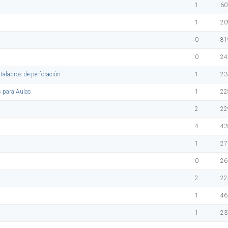
1
60
1
20
0
81
0
24
 taladros de perforación
1
23
s para Aulas
1
22
2
22
4
43
1
27
0
26
2
22
1
46
1
23