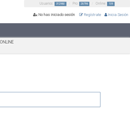
Usuarios:
Pro:
Online:
312980
28798
109
No has iniciado sesión
Regístrate
Inicia Sesión
 ONLINE