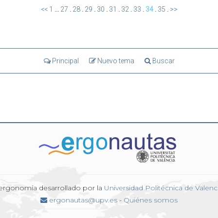
<<
1
...
27
.
28
.
29
.
30
.
31
.
32
.
33
.
34
.
35
.
>>
Principal
Nuevo tema
Buscar
 ergonomía desarrollado por la
Universidad Politécnica de Valenc
ergonautas@upv.es
-
Quiénes somos