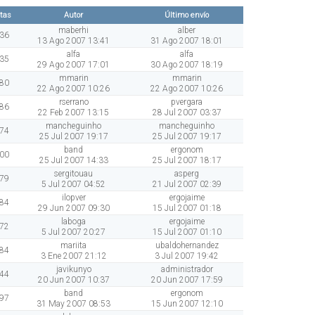
itas
Autor
Último envío
maberhi
alber
36
13 Ago 2007 13:41
31 Ago 2007 18:01
alfa
alfa
35
29 Ago 2007 17:01
30 Ago 2007 18:19
mmarin
mmarin
80
22 Ago 2007 10:26
22 Ago 2007 10:26
rserrano
pvergara
86
22 Feb 2007 13:15
28 Jul 2007 03:37
mancheguinho
mancheguinho
74
25 Jul 2007 19:17
25 Jul 2007 19:17
band
ergonom
00
25 Jul 2007 14:33
25 Jul 2007 18:17
sergitouau
asperg
79
5 Jul 2007 04:52
21 Jul 2007 02:39
ilopver
ergojaime
84
29 Jun 2007 09:30
15 Jul 2007 01:18
laboga
ergojaime
72
5 Jul 2007 20:27
15 Jul 2007 01:10
mariita
ubaldohernandez
84
3 Ene 2007 21:12
3 Jul 2007 19:42
javikunyo
administrador
44
20 Jun 2007 10:37
20 Jun 2007 17:59
band
ergonom
97
31 May 2007 08:53
15 Jun 2007 12:10