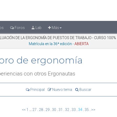
os
Foros
Lab
Más
LUACIÓN DE LA ERGONOMÍA DE PUESTOS DE TRABAJO - CURSO 100%
Matrícula en la 36ª edición -
ABIERTA
oro de ergonomía
eriencias con otros Ergonautas
Principal
Nuevo tema
Buscar
<<
1
...
27
.
28
.
29
.
30
.
31
.
32
.
33
.
34
.
35
.
>>