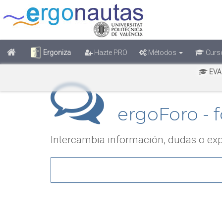
Ergoniza
Hazte PRO
Métodos
Curs
EVA
ergoForo - f
Intercambia información, dudas o exp