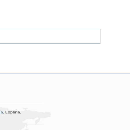
ia
, España.