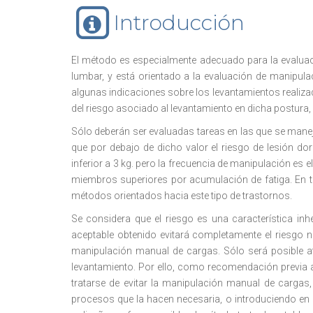
Introducción
El método es especialmente adecuado para la evaluaci
lumbar, y está orientado a la evaluación de manipulac
algunas indicaciones sobre los levantamientos realiza
del riesgo asociado al levantamiento en dicha postura,
Sólo deberán ser evaluadas tareas en las que se mane
que por debajo de dicho valor el riesgo de lesión do
inferior a 3 kg. pero la frecuencia de manipulación es 
miembros superiores por acumulación de fatiga. En ta
métodos orientados hacia este tipo de trastornos.
Se considera que el riesgo es una característica inh
aceptable obtenido evitará completamente el riesgo ni
manipulación manual de cargas. Sólo será posible at
levantamiento. Por ello, como recomendación previa a 
tratarse de evitar la manipulación manual de cargas
procesos que la hacen necesaria, o introduciendo en e