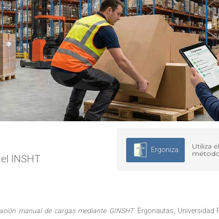
Utiliza 
Ergoniza
método
del INSHT
lación manual de cargas mediante GINSHT
. Ergonautas, Universidad P