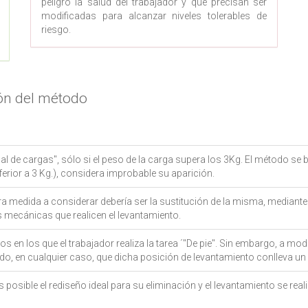
peligro la salud del trabajador y que precisan ser
modificadas para alcanzar niveles tolerables de
riesgo.
ión del método
 de cargas", sólo si el peso de la carga supera los 3Kg. El método se b
ferior a 3 Kg.), considera improbable su aparición.
ra medida a considerar debería ser la sustitución de la misma, median
 mecánicas que realicen el levantamiento.
s en los que el trabajador realiza la tarea ´"De pie". Sin embargo, a m
do, en cualquier caso, que dicha posición de levantamiento conlleva un r
 posible el rediseño ideal para su eliminación y el levantamiento se reali