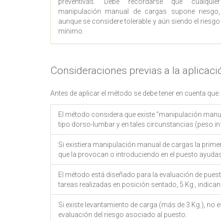
preventivas. Debe recordarse que cualquier
manipulación manual de cargas supone riesgo,
aunque se considere tolerable y aún siendo el riesgo
mínimo.
Consideraciones previas a la aplicac
Antes de aplicar el método se debe tener en cuenta que:
El método considera que existe "manipulación manual
tipo dorso-lumbar y en tales circunstancias (peso in
Si existiera manipulación manual de cargas la prime
que la provocan o introduciendo en el puesto ayudas
El método está diseñado para la evaluación de puesto
tareas realizadas en posición sentado, 5 Kg., indican
Si existe levantamiento de carga (más de 3 Kg.), no es
evaluación del riesgo asociado al puesto.