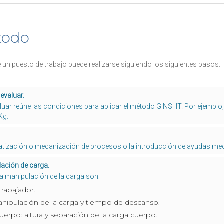
todo
un puesto de trabajo puede realizarse siguiendo los siguientes pasos:
evaluar.
aluar reúne las condiciones para aplicar el método GINSHT. Por ejemplo,
Kg.
matización o mecanización de procesos o la introducción de ayudas me
lación de carga.
la manipulación de la carga son:
trabajador.
anipulación de la carga y tiempo de descanso.
erpo: altura y separación de la carga cuerpo.