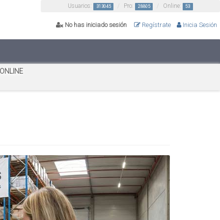
Usuarios:
Pro:
Online:
313045
28805
53
No has iniciado sesión
Regístrate
Inicia Sesión
 ONLINE