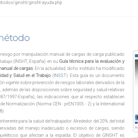
etodos/ginsht/ginsht-ayuda.php
método
l riesgo por manipulación manual de cargas de carga publicado
Trabajo
(INSHT, España) en su
Guía técnica para la evaluación y
 manual de cargas
. En la actualidad, dicho instituto ha modificado
idad y Salud en el Trabajo
(
INSST
). Esta guía es un documento
ación vigente sobre prevención de riesgos laborales derivados de la
además de las disposiciones sobre seguridad y salud relativas
87/1997-España), las indicaciones que al respecto establecen
e Normalización (Norma CEN - prEN1005 - 2) y la International
8).
herente para la salud del trabajador. Alrededor del 20% del total
 derivadas del manejo inadecuado o excesivo de cargas, siendo
Po
eléticos que afectan a la espalda. El objetivo de GINSHT es