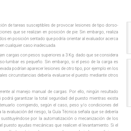
ón de tareas susceptibles de provocar lesiones de tipo dorso-
iones que se realizan en posición de pie. Sin embargo, realiza
dos en posición sentado que podría orientar al evaluador acerca
 en cualquier caso inadecuada.
jen cargas con pesos superiores a 3 Kg. dado que se considera
rso-lumbar es pequeño. Sin embargo, si el peso de la carga es
elevada podrían aparecer lesiones de otro tipo, por ejemplo en los
les circunstancias debería evaluarse el puesto mediante otros
erente al manejo manual de cargas. Por ello, ningún resultado
 podrá garantizar la total seguridad del puesto mientras exista
enuarlo corrigiendo, según el caso, peso y/o condiciones del
la evaluación del riesgo, la Guía Técnica señala que se debería
, sustituyéndose por la automatización o mecanización de los
l puesto ayudas mecánicas que realicen el levantamiento. Si el