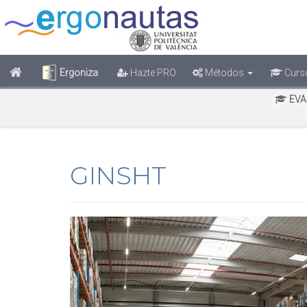
Ergoniza
Hazte PRO
Métodos
Curs
EVA
GINSHT