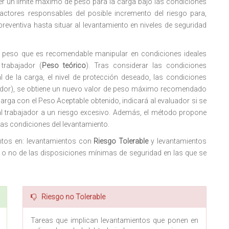
cer un límite máximo de peso para la carga bajo las condiciones
 factores responsables del posible incremento del riesgo para,
eventiva hasta situar al levantamiento en niveles de seguridad
o peso que es recomendable manipular en condiciones ideales
trabajador (
Peso teórico
). Tras considerar las condiciones
l de la carga, el nivel de protección deseado, las condiciones
ajador), se obtiene un nuevo valor de peso máximo recomendado
carga con el Peso Aceptable obtenido, indicará al evaluador si se
al trabajador a un riesgo excesivo. Además, el método propone
 las condiciones del levantamiento.
ientos en: levantamientos con
Riesgo Tolerable
y levantamientos
o o no de las disposiciones mínimas de seguridad en las que se
Riesgo no Tolerable
Tareas que implican levantamientos que ponen en