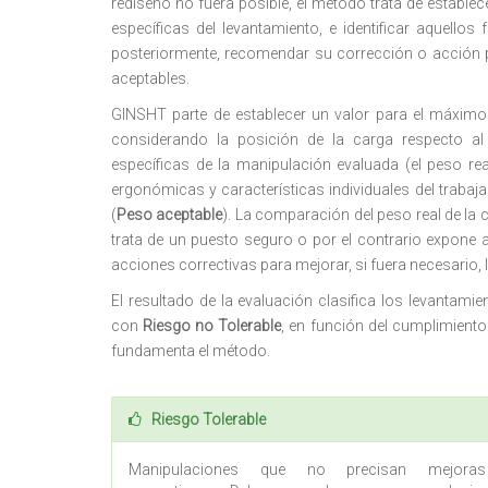
rediseño no fuera posible, el método trata de estable
específicas del levantamiento, e identificar aquellos
posteriormente, recomendar su corrección o acción pr
aceptables.
GINSHT parte de establecer un valor para el máxim
considerando la posición de la carga respecto al 
específicas de la manipulación evaluada (el peso rea
ergonómicas y características individuales del trab
(
Peso aceptable
). La comparación del peso real de la 
trata de un puesto seguro o por el contrario expone 
acciones correctivas para mejorar, si fuera necesario,
El resultado de la evaluación clasifica los levantam
con
Riesgo no Tolerable
, en función del cumplimient
fundamenta el método.
Riesgo Tolerable
Manipulaciones que no precisan mejoras