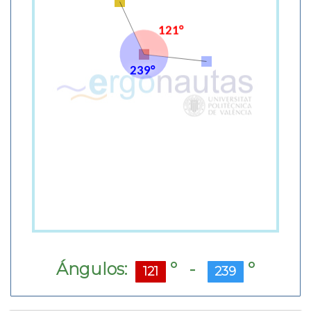
Ángulos:
º -
º
121
239