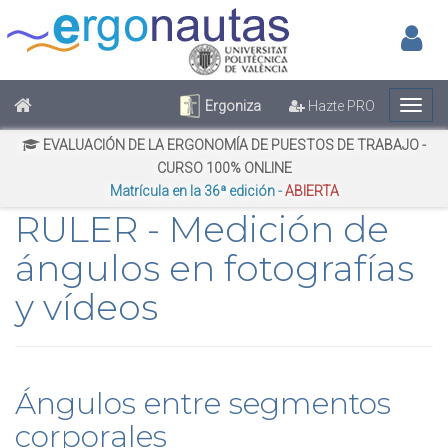
Inic
No has iniciado sesión
Regístrate
Inicia Sesión
Ergoniza
Hazte PRO
EVALUACIÓN DE LA ERGONOMÍA DE PUESTOS DE TRABAJO -
CURSO 100% ONLINE
Matrícula en la 36ª edición -
ABIERTA
RULER - Medición de
ángulos en fotografías
y vídeos
Ángulos entre segmentos
corporales