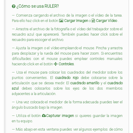
¿Cómo se usa RULER?
Comienza cargando el archivo de la imagen o el vídeo de la tarea.
Para ello haz click en el botón
Cargar Imagen
o
Cargar Vídeo
.
Arrastra el archivo de la fotografía o el vídeo del trabajador sobre el
recuadro azul que aparecerá. También puedes hacer click sobre el
recuadro para escoger el archivo.
Ajusta la imagen o el vídeo empleando el mouse. Pincha y arrastra
para desplazar y la rueda del mouse para hacer zoom. Si encuentras
dificultades con el mouse puedes emplear controles manuales
haciendo click en el botón
Controles
.
Usa el mouse para colocar los cuadrados del medidor sobre los
puntos convenientes. El
cuadrado rojo
debe colocarse sobre la
articulación que se desea medir. El
cuadrado amarillo
y el
cuadrado
azul
debes colocarlos sobre los ejes de los dos miembros
adyacentes a la articulación.
Una vez colocado el medidor de la forma adecuada puedes leer el
ángulo buscado bajo la imagen.
Utiliza el botón
Capturar imagen
si quieres guardar la imagen
en tu equipo.
Más abajo en esta ventana puedes ver algunos ejemplos de cómo