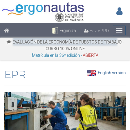
Inic
No has iniciado sesión
Regístrate
Inicia Sesión
Ergoniza
Hazte PRO
¿Quieres citar este documento?
EVALUACIÓN DE LA ERGONOMÍA DE PUESTOS DE TRABAJO -
CURSO 100% ONLINE
Matrícula en la 36ª edición -
ABIERTA
EPR
English version