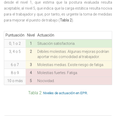
desde el nivel 1, que estima que la postura evaluada resulta
aceptable, al nivel 5, que indica que la carga estática resulta nociva
para el trabajador y que, por tanto, es urgente la toma de medidas
para mejorar el puesto de trabajo (
Tabla 2
).
Puntuación
Nivel
Actuación
0, 1 o 2
1
Situación satisfactoria.
3, 4 o 5
2
Débiles molestias. Algunas mejoras podrían
aportar más comodidad al trabajador.
6 o 7
3
Molestias medias. Existe riesgo de fatiga.
8 o 9
4
Molestias fuertes. Fatiga.
10 o más
5
Nocividad.
Tabla 2:
Niveles de actuación en EPR.