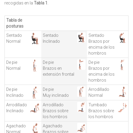
recogidas en la
Tabla 1
.
Tabla de
posturas
Sentado
Sentado
Sentado
Normal
Inclinado
Brazos por
encima de los
hombros
De pie
De pie
De pie
Normal
Brazos en
Brazos por
extensión frontal
encima de los
hombros
De pie
De pie
Arrodillado
Inclinado
Muy inclinado
Normal
Arrodillado
Arrodillado
Tumbado
Inclinado
Brazos sobre
Brazos sobre
los hombros
los hombros
Agachado
Agachado
Normal
Brazos sobre