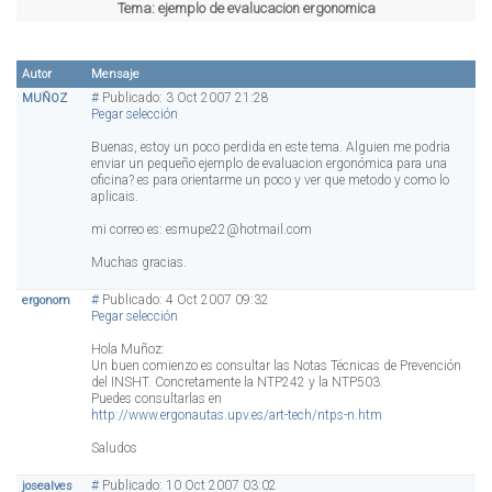
Tema:
ejemplo de evalucacion ergonomica
Autor
Mensaje
#
Publicado: 3 Oct 2007 21:28
MUÑOZ
Pegar selección
Buenas, estoy un poco perdida en este tema. Alguien me podria
enviar un pequeño ejemplo de evaluacion ergonómica para una
oficina? es para orientarme un poco y ver que metodo y como lo
aplicais.
mi correo es: esmupe22@hotmail.com
Muchas gracias.
#
Publicado: 4 Oct 2007 09:32
ergonom
Pegar selección
Hola Muñoz:
Un buen comienzo es consultar las Notas Técnicas de Prevención
del INSHT. Concretamente la NTP242 y la NTP503.
Puedes consultarlas en
http://www.ergonautas.upv.es/art-tech/ntps-n.htm
Saludos
#
Publicado: 10 Oct 2007 03:02
josealves