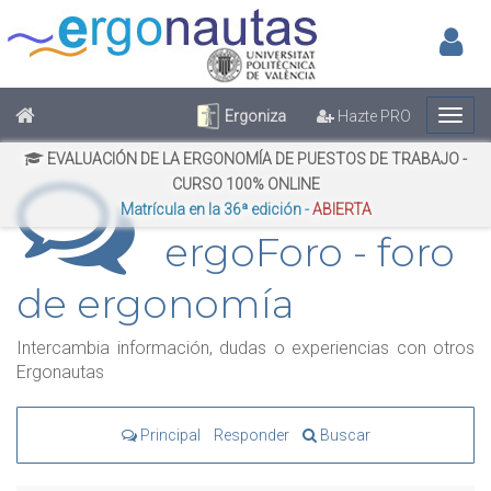
Inic
No has iniciado sesión
Regístrate
Inicia Sesión
Ergoniza
Hazte PRO
EVALUACIÓN DE LA ERGONOMÍA DE PUESTOS DE TRABAJO -
CURSO 100% ONLINE
Matrícula en la 36ª edición -
ABIERTA
ergoForo - foro
de ergonomía
Intercambia información, dudas o experiencias con otros
Ergonautas
Principal
Responder
Buscar