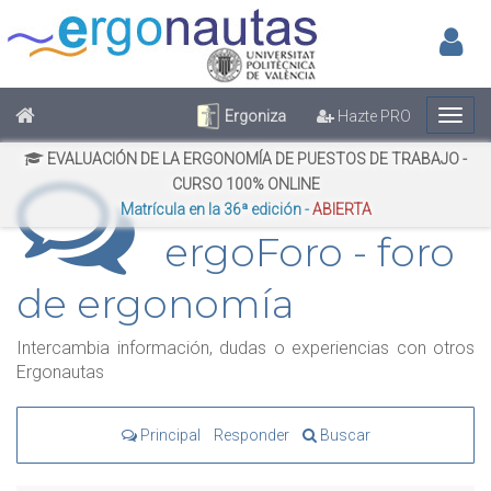
Inic
No has iniciado sesión
Regístrate
Inicia Sesión
Ergoniza
Hazte PRO
EVALUACIÓN DE LA ERGONOMÍA DE PUESTOS DE TRABAJO -
CURSO 100% ONLINE
Matrícula en la 36ª edición -
ABIERTA
ergoForo - foro
de ergonomía
Intercambia información, dudas o experiencias con otros
Ergonautas
Principal
Responder
Buscar