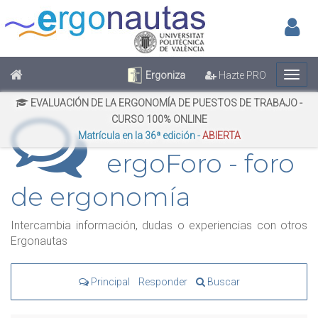
Inic
No has iniciado sesión
Regístrate
Inicia Sesión
Ergoniza
Hazte PRO
EVALUACIÓN DE LA ERGONOMÍA DE PUESTOS DE TRABAJO -
CURSO 100% ONLINE
Matrícula en la 36ª edición -
ABIERTA
ergoForo - foro
de ergonomía
Intercambia información, dudas o experiencias con otros
Ergonautas
Principal
Responder
Buscar