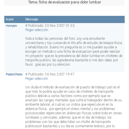
Tema:
ficha de evaluacion para dolor lumbar
Autor
Mensaje
#
Publicado: 20 Nov 2007 01:53
meryan
Pegar selección
hola a todas las personas del foro..soy una estudiante
universitaria y toy cursando el 4to año de estudio de terapia fisica
y rehabilitacion..bueno mi pregunta es si me pueden ayudar a
escoger un metodo o una ficha de evaluacion para poder realizar
mi proyecto: que es la prevalencia del dolor lumbar en choferes de
trasporte publico..les agradeceria bastante si me dan ideas por
favor...gracias por su atencion
#
Publicado: 26 Nov 2007 19:47
PabloOñate
Pegar selección
sin duda el método de evaluación de puesto de trabajo Lest es el
que más te podría ayudar en caso de choferes de transporte
público debido a varios factores como por ejemplo que se
analizan las cargas mentales que sufre el trabajador dentro de su
ambiente laboral, el cuál es un indice que repercute en en la
dolencia física , por ejemplo el stress mental y los problemas
psicosociales repercuten en dolencias físicas sobre todo en zonas
lumbares y cervicales, además que en el día de trabajo, los
problemas con los que debe lidiar un chofer de transporte
públicoson bastantes y su dia es sumamente tedioso, por lo