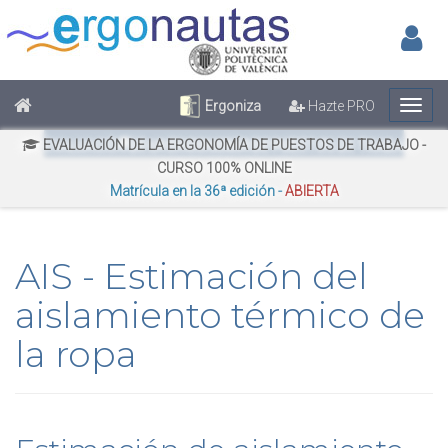
Inic
No has iniciado sesión
Regístrate
Inicia Sesión
Ergoniza
Hazte PRO
¿Quieres citar este documento?
EVALUACIÓN DE LA ERGONOMÍA DE PUESTOS DE TRABAJO -
CURSO 100% ONLINE
Matrícula en la 36ª edición -
ABIERTA
AIS - Estimación del
aislamiento térmico de
la ropa