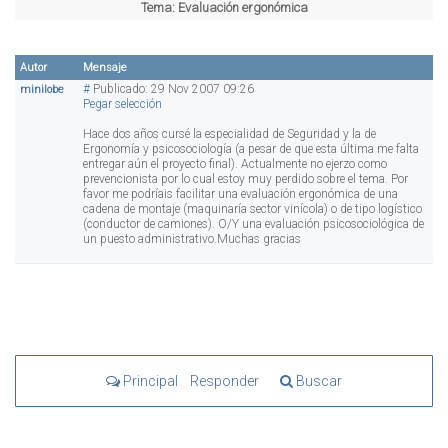
Tema:
Evaluación ergonómica
Autor
Mensaje
#
Publicado: 29 Nov 2007 09:26
minilobe
Pegar selección
Hace dos años cursé la especialidad de Seguridad y la de
Ergonomía y psicosociología (a pesar de que esta última me falta
entregar aún el proyecto final). Actualmente no ejerzo como
prevencionista por lo cual estoy muy perdido sobre el tema. Por
favor me podríais facilitar una evaluación ergonómica de una
cadena de montaje (maquinaría sector vinícola) o de tipo logístico
(conductor de camiones). O/Y una evaluación psicosociológica de
un puesto administrativo.Muchas gracias
Principal
Responder
Buscar