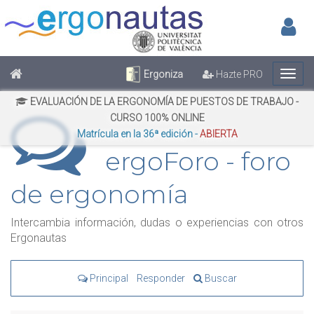
Inic
No has iniciado sesión
Regístrate
Inicia Sesión
Ergoniza
Hazte PRO
EVALUACIÓN DE LA ERGONOMÍA DE PUESTOS DE TRABAJO -
CURSO 100% ONLINE
Matrícula en la 36ª edición -
ABIERTA
ergoForo - foro
de ergonomía
Intercambia información, dudas o experiencias con otros
Ergonautas
Principal
Responder
Buscar