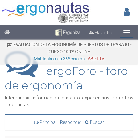
Inic
No has iniciado sesión
Regístrate
Inicia Sesión
Ergoniza
Hazte PRO
EVALUACIÓN DE LA ERGONOMÍA DE PUESTOS DE TRABAJO -
CURSO 100% ONLINE
Matrícula en la 36ª edición -
ABIERTA
ergoForo - foro
de ergonomía
Intercambia información, dudas o experiencias con otros
Ergonautas
Principal
Responder
Buscar