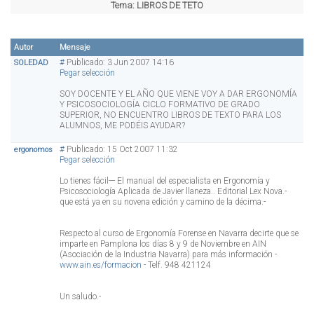
Tema:
LIBROS DE TETO
Autor
Mensaje
#
Publicado: 3 Jun 2007 14:16
SOLEDAD
Pegar selección
SOY DOCENTE Y EL AÑO QUE VIENE VOY A DAR ERGONOMÍA
Y PSICOSOCIOLOGÍA CICLO FORMATIVO DE GRADO
SUPERIOR, NO ENCUENTRO LIBROS DE TEXTO PARA LOS
ALUMNOS, ME PODÉIS AYUDAR?
#
Publicado: 15 Oct 2007 11:32
ergonomos
Pegar selección
Lo tienes fácil--- El manual del especialista en Ergonomía y
Psicosociología Aplicada de Javier llaneza.. Editorial Lex Nova.-
que está ya en su novena edición y camino de la décima.-
Respecto al curso de Ergonomía Forense en Navarra decirte que se
imparte en Pamplona los días 8 y 9 de Noviembre en AIN
(Asociación de la Industria Navarra) para más información -
www.ain.es/formacion
- Telf. 948 421124
Un saludo.-