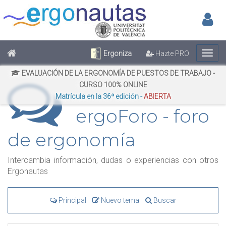
Inic
No has iniciado sesión
Regístrate
Inicia Sesión
Ergoniza
Hazte PRO
EVALUACIÓN DE LA ERGONOMÍA DE PUESTOS DE TRABAJO -
CURSO 100% ONLINE
Matrícula en la 36ª edición -
ABIERTA
ergoForo - foro
de ergonomía
Intercambia información, dudas o experiencias con otros
Ergonautas
Principal
Nuevo tema
Buscar