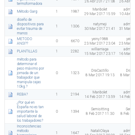
26 Abr 2017 21:08
26 Abr 2
termoformadora
Maribolet
admini
Método Garg
1
1987
29 Mar 2017 15:59
10 Abr 2
diseño de
dispositivos para
natymeji
admini
1
1306
evitar trauma de
30 Mar 2017 21:41
31 Mar 2
manos
METODO
yeiny1988
yein
0
6670
ANSI??
23 Mar 2017 23:04
23 Mar 2
williarriaga
admini
PLANTILLAS
1
2282
15 Mar 2017 23:17
16 Mar 2
método para
determinar el
peso máximo por
DraCastillo
DraCa
jornada de un
0
1323
8 Mar 2017 19:13
8 Mar 20
trabajador que
manipula cajas
10kg.?
Maribolet
admini
REBA?
1
2194
14 Feb 2017 13:59
14 Feb 2
¿Por qué en
España no es tan
Semisitting
Semis
importante la
0
1394
8 Feb 2017 11:30
8 Feb 20
salud laboral de
los trabajadores?
Inconsistencias
método
NataliOlaya
admini
1
1647