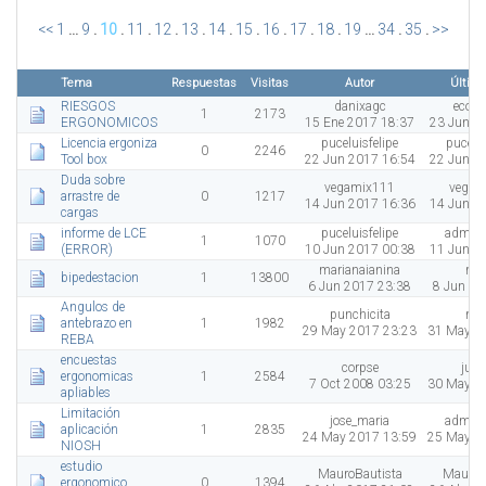
<<
1
...
9
.
10
.
11
.
12
.
13
.
14
.
15
.
16
.
17
.
18
.
19
...
34
.
35
.
>>
Tema
Respuestas
Visitas
Autor
Último
RIESGOS
danixagc
ecos
1
2173
ERGONOMICOS
15 Ene 2017 18:37
23 Jun 2
Licencia ergoniza
puceluisfelipe
pucelui
0
2246
Tool box
22 Jun 2017 16:54
22 Jun 2
Duda sobre
vegamix111
vegam
arrastre de
0
1217
14 Jun 2017 16:36
14 Jun 2
cargas
informe de LCE
puceluisfelipe
admini
1
1070
(ERROR)
10 Jun 2017 00:38
11 Jun 2
marianaianina
res
bipedestacion
1
13800
6 Jun 2017 23:38
8 Jun 20
Angulos de
punchicita
res
antebrazo en
1
1982
29 May 2017 23:23
31 May 2
REBA
encuestas
corpse
juan
ergonomicas
1
2584
7 Oct 2008 03:25
30 May 2
apliables
Limitación
jose_maria
admini
aplicación
1
2835
24 May 2017 13:59
25 May 2
NIOSH
estudio
MauroBautista
MauroB
ergonomico
0
1394