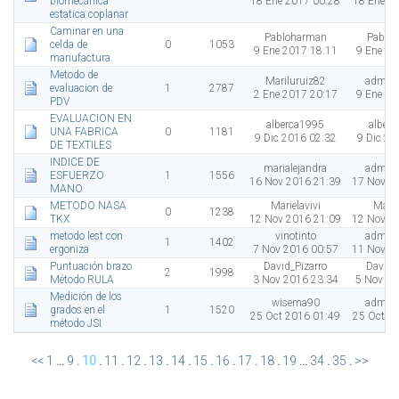
biomecánica
18 Ene 2017 00:28
18 Ene 2
estatica coplanar
Caminar en una
Pabloharman
Pablo
celda de
0
1053
9 Ene 2017 18:11
9 Ene 20
manufactura.
Metodo de
Mariluruiz82
admini
evaluacion de
1
2787
2 Ene 2017 20:17
9 Ene 20
PDV
EVALUACION EN
alberca1995
alber
UNA FABRICA
0
1181
9 Dic 2016 02:32
9 Dic 20
DE TEXTILES
INDICE DE
marialejandra
admini
ESFUERZO
1
1556
16 Nov 2016 21:39
17 Nov 2
MANO
METODO NASA
Marielavivi
Marie
0
1238
TKX
12 Nov 2016 21:09
12 Nov 2
metodo lest con
vinotinto
admini
1
1402
ergoniza
7 Nov 2016 00:57
11 Nov 2
Puntuación brazo
David_Pizarro
David_
2
1998
Método RULA
3 Nov 2016 23:34
5 Nov 20
Medición de los
wisema90
admini
grados en el
1
1520
25 Oct 2016 01:49
25 Oct 2
método JSI
<<
1
...
9
.
10
.
11
.
12
.
13
.
14
.
15
.
16
.
17
.
18
.
19
...
34
.
35
.
>>