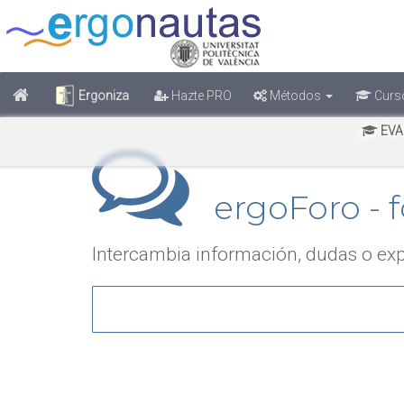
Ergoniza
Hazte PRO
Métodos
Curs
EVA
ergoForo - f
Intercambia información, dudas o exp