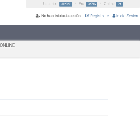
Usuarios:
Pro:
Online:
312980
28798
99
No has iniciado sesión
Regístrate
Inicia Sesión
 ONLINE