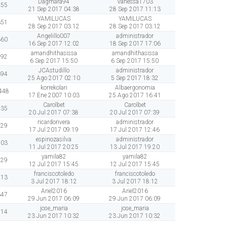
Dagmara94
Vanessa1703
455
21 Sep 2017 04:38
28 Sep 2017 11:13
YAMILUCAS
YAMILUCAS
351
28 Sep 2017 03:12
28 Sep 2017 03:12
Angelillo007
administrador
360
16 Sep 2017 12:02
18 Sep 2017 17:06
amandhithasissa
amandhithasissa
292
6 Sep 2017 15:50
6 Sep 2017 15:50
JCAstudillo
administrador
394
25 Ago 2017 02:10
5 Sep 2017 18:32
korrekolari
Albaergonomia
448
17 Ene 2007 10:03
25 Ago 2017 16:41
Carolbet
Carolbet
435
20 Jul 2017 07:38
20 Jul 2017 07:39
ricardorivera
administrador
929
17 Jul 2017 09:19
17 Jul 2017 12:46
espinozasilva
administrador
203
11 Jul 2017 20:25
13 Jul 2017 19:20
yamila82
yamila82
129
12 Jul 2017 15:45
12 Jul 2017 15:45
franciscotoledo
franciscotoledo
513
3 Jul 2017 18:12
3 Jul 2017 18:12
Ariel2016
Ariel2016
347
29 Jun 2017 06:09
29 Jun 2017 06:09
jose_maria
jose_maria
214
23 Jun 2017 10:32
23 Jun 2017 10:32