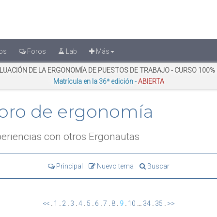
os
Foros
Lab
Más
LUACIÓN DE LA ERGONOMÍA DE PUESTOS DE TRABAJO - CURSO 100%
Matrícula en la 36ª edición -
ABIERTA
oro de ergonomía
eriencias con otros Ergonautas
Principal
Nuevo tema
Buscar
<<
.
1
.
2
.
3
.
4
.
5
.
6
.
7
.
8
.
9
.
10
...
34
.
35
.
>>