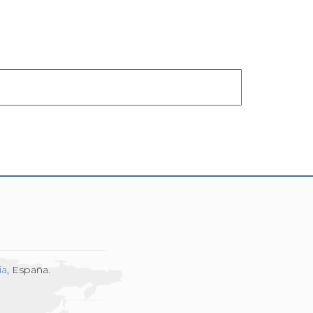
ia
, España.