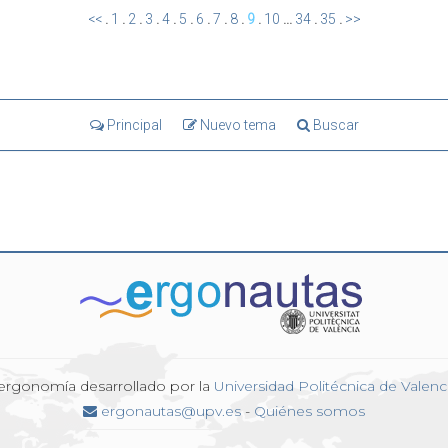
<<
.
1
.
2
.
3
.
4
.
5
.
6
.
7
.
8
.
9
.
10
...
34
.
35
.
>>
Principal
Nuevo tema
Buscar
 ergonomía desarrollado por la
Universidad Politécnica de Valenc
ergonautas@upv.es
-
Quiénes somos