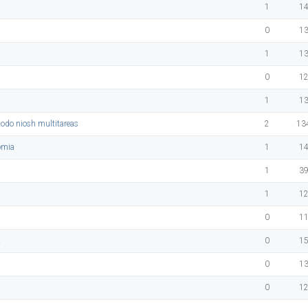
1
1
0
1
1
1
0
1
1
1
etodo niosh multitareas
2
13
nomia
1
1
1
3
1
1
0
1
A
0
1
0
1
0
1