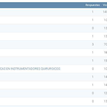
Respuestas
Vis
1
14
1
1
0
1
1
1
3
7
1
1
1
1
MICAS EN INSTRUMENTADORES QUIRURGICOS
0
1
1
1
1
1
0
1
0
1