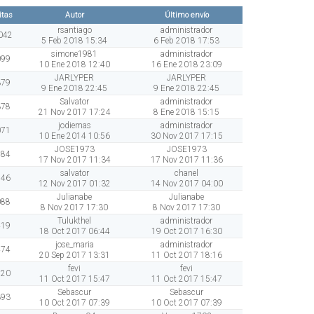
itas
Autor
Último envío
rsantiago
administrador
042
5 Feb 2018 15:34
6 Feb 2018 17:53
simone1981
administrador
099
10 Ene 2018 12:40
16 Ene 2018 23:09
JARLYPER
JARLYPER
379
9 Ene 2018 22:45
9 Ene 2018 22:45
Salvator
administrador
378
21 Nov 2017 17:24
8 Ene 2018 15:15
jodiemas
administrador
071
10 Ene 2014 10:56
30 Nov 2017 17:15
JOSE1973
JOSE1973
884
17 Nov 2017 11:34
17 Nov 2017 11:36
salvator
chanel
546
12 Nov 2017 01:32
14 Nov 2017 04:00
Julianabe
Julianabe
088
8 Nov 2017 17:30
8 Nov 2017 17:30
Tulukthel
administrador
419
18 Oct 2017 06:44
19 Oct 2017 16:30
jose_maria
administrador
474
20 Sep 2017 13:31
11 Oct 2017 18:16
fevi
fevi
220
11 Oct 2017 15:47
11 Oct 2017 15:47
Sebascur
Sebascur
393
10 Oct 2017 07:39
10 Oct 2017 07:39