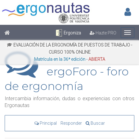
Inic
No has iniciado sesión
Regístrate
Inicia Sesión
Ergoniza
Hazte PRO
EVALUACIÓN DE LA ERGONOMÍA DE PUESTOS DE TRABAJO -
CURSO 100% ONLINE
Matrícula en la 36ª edición -
ABIERTA
ergoForo - foro
de ergonomía
Intercambia información, dudas o experiencias con otros
Ergonautas
Principal
Responder
Buscar