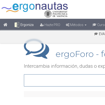
Ergoniza
Hazte PRO
Métodos
Curs
EVA
ergoForo - f
Intercambia información, dudas o exp