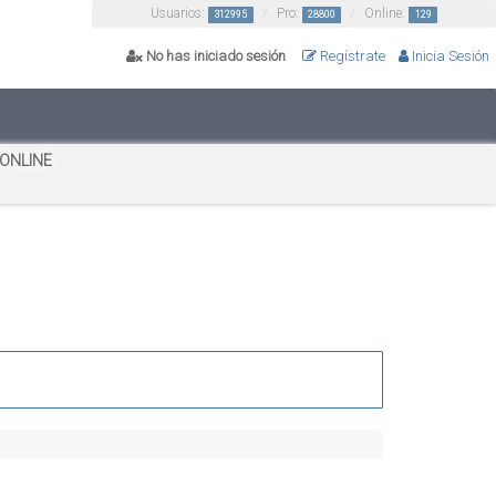
Usuarios:
Pro:
Online:
312995
28800
129
No has iniciado sesión
Regístrate
Inicia Sesión
 ONLINE