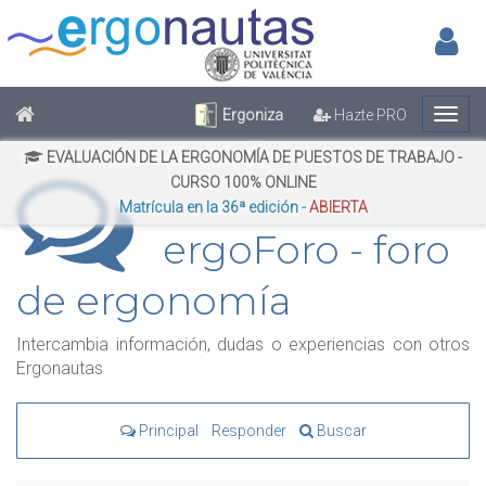
Inic
No has iniciado sesión
Regístrate
Inicia Sesión
Ergoniza
Hazte PRO
EVALUACIÓN DE LA ERGONOMÍA DE PUESTOS DE TRABAJO -
CURSO 100% ONLINE
Matrícula en la 36ª edición -
ABIERTA
ergoForo - foro
de ergonomía
Intercambia información, dudas o experiencias con otros
Ergonautas
Principal
Responder
Buscar