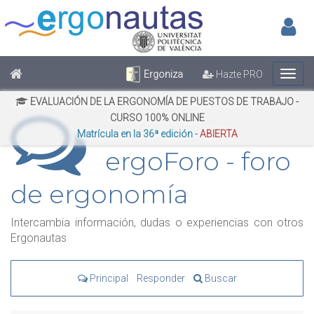
Inic
No has iniciado sesión
Regístrate
Inicia Sesión
Ergoniza
Hazte PRO
EVALUACIÓN DE LA ERGONOMÍA DE PUESTOS DE TRABAJO -
CURSO 100% ONLINE
Matrícula en la 36ª edición -
ABIERTA
ergoForo - foro
de ergonomía
Intercambia información, dudas o experiencias con otros
Ergonautas
Principal
Responder
Buscar