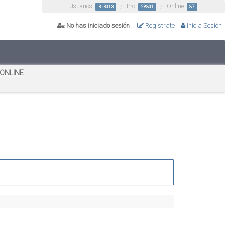
Usuarios:
Pro:
Online:
313013
28801
87
No has iniciado sesión
Regístrate
Inicia Sesión
 ONLINE