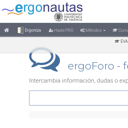
Ergoniza
Hazte PRO
Métodos
Curs
EVA
ergoForo - f
Intercambia información, dudas o exp