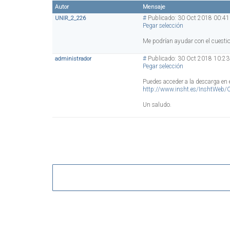
Autor
Mensaje
#
Publicado: 30 Oct 2018 00:41
UNIR_2_226
Pegar selección
Me podrían ayudar con el cuesti
#
Publicado: 30 Oct 2018 10:23
administrador
Pegar selección
Puedes acceder a la descarga en e
http://www.insht.es/InshtWeb/C
Un saludo.