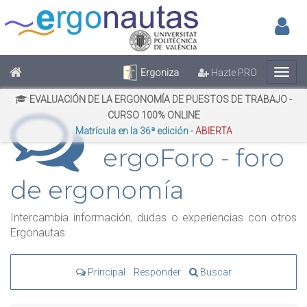
Inic
No has iniciado sesión
Regístrate
Inicia Sesión
Ergoniza
Hazte PRO
EVALUACIÓN DE LA ERGONOMÍA DE PUESTOS DE TRABAJO -
CURSO 100% ONLINE
Matrícula en la 36ª edición -
ABIERTA
ergoForo - foro
de ergonomía
Intercambia información, dudas o experiencias con otros
Ergonautas
Principal
Responder
Buscar