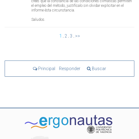
crees que la constancia de las condiciones climáticas permiten
el empleo del método, justifícalo sin olvidar explicitar en el
informe ésta circunstancia.
Saludos.
1
.
2
.
3
.
>>
Principal
Responder
Buscar