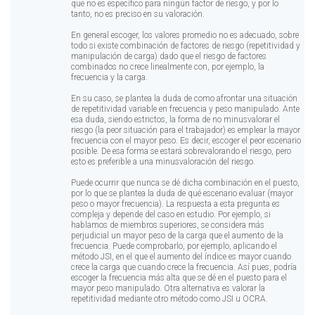
que no es específico para ningún factor de riesgo, y por lo
tanto, no es preciso en su valoración.
En general escoger, los valores promedio no es adecuado, sobre
todo si existe combinación de factores de riesgo (repetitividad y
manipulación de carga) dado que el riesgo de factores
combinados no crece linealmente con, por ejemplo, la
frecuencia y la carga.
En su caso, se plantea la duda de como afrontar una situación
de repetitividad variable en frecuencia y peso manipulado. Ante
esa duda, siendo estrictos, la forma de no minusvalorar el
riesgo (la peor situación para el trabajador) es emplear la mayor
frecuencia con el mayor peso. Es decir, escoger el peor escenario
posible. De esa forma se estará sobrevalorando el riesgo, pero
esto es preferible a una minusvaloración del riesgo.
Puede ocurrir que nunca se dé dicha combinación en el puesto,
por lo que se plantea la duda de qué escenario evaluar (mayor
peso o mayor frecuencia). La respuesta a esta pregunta es
compleja y depende del caso en estudio. Por ejemplo, si
hablamos de miembros superiores, se considera más
perjudicial un mayor peso de la carga que el aumento de la
frecuencia. Puede comprobarlo, por ejemplo, aplicando el
método JSI, en el que el aumento del índice es mayor cuando
crece la carga que cuando crece la frecuencia. Así pues, podría
escoger la frecuencia más alta que se dé en el puesto para el
mayor peso manipulado. Otra alternativa es valorar la
repetitividad mediante otro método como JSI u OCRA.