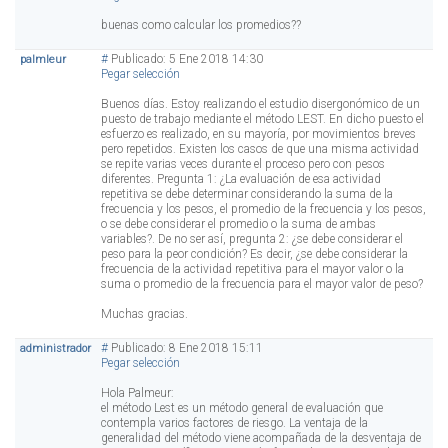
buenas como calcular los promedios??
#
Publicado: 5 Ene 2018 14:30
palmleur
Pegar selección
Buenos días. Estoy realizando el estudio disergonómico de un
puesto de trabajo mediante el método LEST. En dicho puesto el
esfuerzo es realizado, en su mayoría, por movimientos breves
pero repetidos. Existen los casos de que una misma actividad
se repite varias veces durante el proceso pero con pesos
diferentes. Pregunta 1: ¿La evaluación de esa actividad
repetitiva se debe determinar considerando la suma de la
frecuencia y los pesos, el promedio de la frecuencia y los pesos,
o se debe considerar el promedio o la suma de ambas
variables?. De no ser así, pregunta 2: ¿se debe considerar el
peso para la peor condición? Es decir, ¿se debe considerar la
frecuencia de la actividad repetitiva para el mayor valor o la
suma o promedio de la frecuencia para el mayor valor de peso?
Muchas gracias.
#
Publicado: 8 Ene 2018 15:11
administrador
Pegar selección
Hola Palmeur:
el método Lest es un método general de evaluación que
contempla varios factores de riesgo. La ventaja de la
generalidad del método viene acompañada de la desventaja de