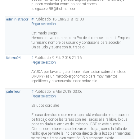
pueden contactar conmigo por mi correo
:diegocore_98@hotmail.com
#
Publicado: 18 Ene 2018 12:00
administrador
Pegar selección
Estimado Diego:
Hemos activado un registro Pro de dos meses para ti. Emplea
tu mismo nombre de usuario y contraseña para acceder.
Un saludo y suerte con tu trabajo.
#
Publicado: 9 Feb 2018 21:16
fatima94
Pegar selección
AYUDA por favor, alguien tiene informacion sobre el metodo
DRURY? es un metodo ergonomico para movimientos
repetitivos y no encuentro nada sobre ello...
#
Publicado: 3 Mar 2018 03:06
palmleur
Pegar selección
Saludos cordiales.
El caso de estudio que me ocupa está enfocado en un puesto
de trabajo donde las tareas son realizadas al aire libre, lo cual
pone en duda el empleo del método LEST en este puesto.
Ciertas condiciones caracterizan este lugar, como la falta de
techo que permite la incidencia directa de la luz solar mientras
se realiza el trabajo en cuestión. Sin embargo, existe