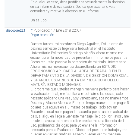
En cualquier caso, debe justificar adecuadamente la decisión
en su informe de evaluación. Decida que escenario va a
considerar y motive la elección en el informe.
Un saludo.
#
Publicado: 17 Ene 2018 22:07
diegocore221
Pegar selección
Buenas tardes, mi nombre es Diego Aguilera, Estudiante del
decimo semestre de Ingenieria Industrial en el Instituto
Universitario Politecnico Santiago Mariño. ahora mismo me
encuentro en la necesidad de presentar mi informe de pasantia
Como requisito previo a la obtencion de mi titulo Universitario .
Ahora mismo me encuentro desarrollando un ESTUDIO
ERGONOMICO APLICADO AL AREA DE TRABAJO EN EL
DEPARTAMENTO DE LA DIVISION DE GESTIÓN COMERCIAL
Y GRANDES USUARIOS DE LA EMPRESA CORPOELEC,
MATURÍN ESTADO MONAGAS.
El programa que ustedes manejan me viene perfecto para hacer
la evaluacion final, me facilitaria muchisimo las cosas, solo
necesito aplicarlo una vez , Soy Venezolano, aca no manejamos
Dolares y Mucho Menos el Euro, no tengo manera ni de pagar 5
dolares que equivalen a 5 meses de trabajo , solo soy un
Pasante al cual no le pagan la pasantia por situacion actual del
pais, si alguien llega a Leer este mensaje , le pido Por Favor , me
preste su ayuda. si no es posible prestarme una licencia de 1
uso, podriamos dialogar, para yo enviarle la informacion
necesaria para la Evaluacion Global del puesto de trabajo y me
puedan enviar las graficas. Espero puedan ver mi mensaje