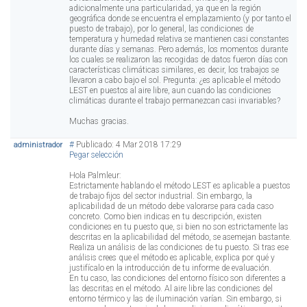
adicionalmente una particularidad, ya que en la región
geográfica donde se encuentra el emplazamiento (y por tanto el
puesto de trabajo), por lo general, las condiciones de
temperatura y humedad relativa se mantienen casi constantes
durante días y semanas. Pero además, los momentos durante
los cuales se realizaron las recogidas de datos fueron días con
características climáticas similares, es decir, los trabajos se
llevaron a cabo bajo el sol. Pregunta: ¿es aplicable el método
LEST en puestos al aire libre, aun cuando las condiciones
climáticas durante el trabajo permanezcan casi invariables?
Muchas gracias.
#
Publicado: 4 Mar 2018 17:29
administrador
Pegar selección
Hola Palmleur:
Estrictamente hablando el método LEST es aplicable a puestos
de trabajo fijos del sector industrial. Sin embargo, la
aplicabilidad de un método debe valorarse para cada caso
concreto. Como bien indicas en tu descripción, existen
condiciones en tu puesto que, si bien no son estrictamente las
descritas en la aplicabilidad del método, se asemejan bastante.
Realiza un análisis de las condiciones de tu puesto. Si tras ese
análisis crees que el método es aplicable, explica por qué y
justifícalo en la introducción de tu informe de evaluación.
En tu caso, las condiciones del entorno físico son diferentes a
las descritas en el método. Al aire libre las condiciones del
entorno térmico y las de iluminación varían. Sin embargo, si