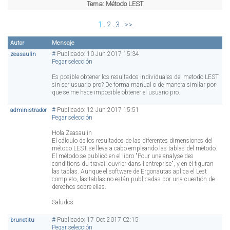
Tema:
Método LEST
1
.
2
.
3
.
>>
Autor
Mensaje
#
Publicado: 10 Jun 2017 15:34
zeasaulin
Pegar selección
Es posible obtener los resultados individuales del metodo LEST
sin ser usuario pro? De forma manual o de manera similar por
que se me hace imposible obtener el usuario pro.
#
Publicado: 12 Jun 2017 15:51
administrador
Pegar selección
Hola Zeasaulin
El cálculo de los resultados de las diferentes dimensiones del
método LEST se lleva a cabo empleando las tablas del método.
El método se publicó en el libro "Pour une analyse des
conditions du travail ouvrier dans l'entreprise", y en él figuran
las tablas. Aunque el software de Ergonautas aplica el Lest
completo, las tablas no están publicadas por una cuestión de
derechos sobre ellas.
Saludos
#
Publicado: 17 Oct 2017 02:15
brunotitu
Pegar selección