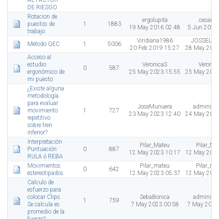
AL FACTOR
DE RIESGO
Rotacion de
ergolupita
cesarA
puestos de
1
1883
19 May 2016 02:48
5 Jun 2023
trabajo
Viridiana1986
JOSSELY
Metodo QEC
1
5006
20 Feb 2019 15:27
28 May 2023
Acceso al
estudio
VeronicaS
Veronic
0
587
ergonómico de
25 May 2023 15:55
25 May 2023
mi puesto
¿Existe alguna
metodología
para evaluar
JoseMunuera
administr
movimiento
1
727
23 May 2023 12:40
24 May 2023
repetitivo
sobre tren
inferior?
Interpretación
Pilar_Mateu
Pilar_Ma
Puntuación
0
887
12 May 2023 10:17
12 May 2023
RULA ó REBA
Movimientos
Pilar_mateu
Pilar_ma
0
642
estereotipados
12 May 2023 05:37
12 May 2023
Calculo de
esfuerzo para
colocar Clips.
SebaBonica
administr
1
759
Se calcula es
7 May 2023 00:58
7 May 2023
promedio de la