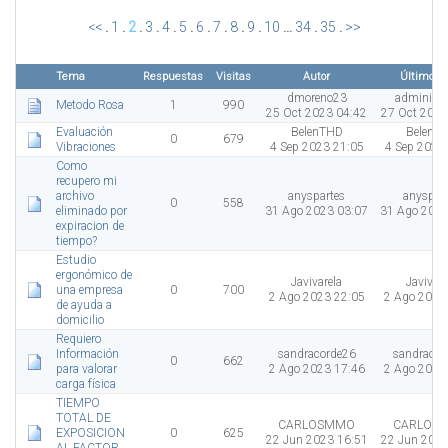
<<
.
1
.
2
.
3
.
4
.
5
.
6
.
7
.
8
.
9
.
10
...
34
.
35
.
>>
Tema
Respuestas
Visitas
Autor
Último en
dmoreno23
administr
Metodo Rosa
1
990
25 Oct 2023 04:42
27 Oct 2023
Evaluación
BelenTHD
BelenT
0
679
Vibraciones
4 Sep 2023 21:05
4 Sep 2023
Como
recupero mi
archivo
anyspartes
anyspar
0
558
eliminado por
31 Ago 2023 03:07
31 Ago 2023
expiracion de
tiempo?
Estudio
ergonómico de
Javivarela
Javivare
una empresa
0
700
2 Ago 2023 22:05
2 Ago 2023
de ayuda a
domicilio
Requiero
Información
sandracorde26
sandracor
0
662
para valorar
2 Ago 2023 17:46
2 Ago 2023
carga física
TIEMPO
TOTAL DE
CARLOSMMO
CARLOS
EXPOSICION
0
625
22 Jun 2023 16:51
22 Jun 2023