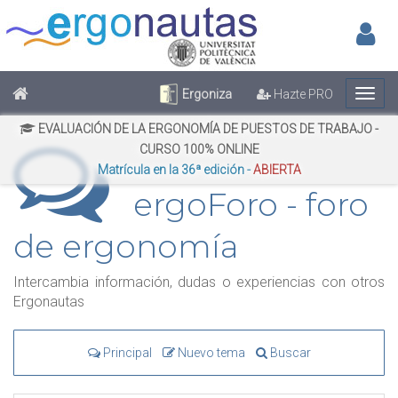
Inic
No has iniciado sesión
Regístrate
Inicia Sesión
Ergoniza
Hazte PRO
EVALUACIÓN DE LA ERGONOMÍA DE PUESTOS DE TRABAJO -
CURSO 100% ONLINE
Matrícula en la 36ª edición -
ABIERTA
ergoForo - foro
de ergonomía
Intercambia información, dudas o experiencias con otros
Ergonautas
Principal
Nuevo tema
Buscar