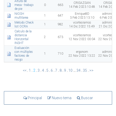
Altura de
CRISAZSAN
CRISAZ
mesa - trabajo
0
663
14 Feb 2023 10:48
14 Feb 2023
de pie
NIOSH
EnriqueBD
administr
1
647
multitarea
3 Feb 2023 13:10
6 Feb 2023
Metodo Check
vcortesramos
administr
1
982
list OCRA
14 Dic 2022 15:49
21 Dic 2022
Calculo de la
distancia
vcortesramos
vcortesr
2
673
Horizontal
12 Nov 2022 00:04
22 Nov 2022
INSHT
Evaluación
con múltiples
ergonom
administr
1
710
factores de
22 Nov 2022 13:22
22 Nov 2022
riesgo
<<
.
1
.
2
.
3
.
4
.
5
.
6
.
7
.
8
.
9
.
10
...
34
.
35
.
>>
Principal
Nuevo tema
Buscar