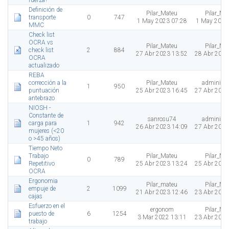
fuerza?
Definición de
Pilar_Mateu
Pilar_Ma
transporte
0
747
1 May 2023 07:28
1 May 2023
MMC
Check list
OCRA vs
Pilar_Mateu
Pilar_Ma
check list
2
884
27 Abr 2023 13:52
28 Abr 2023
OCRA
actualizado
REBA
corrección a la
Pilar_Mateu
administr
1
950
puntuación
25 Abr 2023 16:45
27 Abr 2023
antebrazo
NIOSH -
Constante de
sanrosu74
administr
carga para
1
942
26 Abr 2023 14:09
27 Abr 2023
mujeres (<20
o >45 años)
Tiempo Neto
Trabajo
Pilar_Mateu
Pilar_Ma
0
789
Repetitivo
25 Abr 2023 13:24
25 Abr 2023
OCRA
Ergonomia
Pilar_mateu
Pilar_Ma
empuje de
2
1099
21 Abr 2023 12:46
23 Abr 2023
cajas
Esfuerzo en el
ergonom
Pilar_Ma
puesto de
6
1254
3 Mar 2022 13:11
23 Abr 2023
trabajo